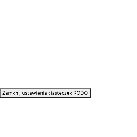
Copyright © 2021-2023 NꓥGLꓥK
Zamknij ustawienia ciasteczek RODO