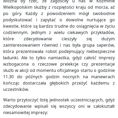
Można by rzec, że zagościły u nas w Koźminie
Wielkopolskim służby z rozpiętości kraju od morza, aż
po góry. Każdy z powodzeniem mógł swobodnie
podyskutować i zapytać o dowolne nurtujące go
kwestie, które są bardzo trudne do osiągnięcia w życiu
codziennym. Jednym z wielu ciekawych przykładów,
które zdecydowanie cieszyły się dużym
zainteresowaniem również i nas była grupa saperów,
która prezentowała robot podejmujący niebezpieczne
ładunki. Ale to tylko namiastka, gdyż całość imprezy
wzbogacona o rzeczowe prelekcje czy prezentacje
służb w akcji od momentu oficjalnego startu o godzinie
11.30 do późnych godzin nocnych na manewrach
kończąc dostarczała głębokich przeżyć każdemu z
uczestników.
Warto przytoczyć listę jednostek uczestniczących, gdyż
zdecydowanie wpisali się wszyscy oni w całokształt
niesamowitej imprezy: