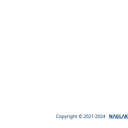
ul. Borecka 33a
63-720 Koźmin Wielkopolski
Polska
Poniedziałek – Piątek: 8.00 – 16.00
Sobota – Niedziela: NIECZYNNE
Copyright © 2021-2024
NꓥGLꓥK