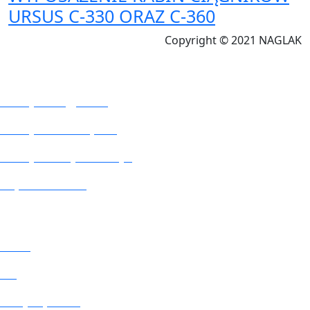
URSUS C-330 ORAZ C-360
Copyright © 2021 NAGLAK
PRODUKTY
Kabiny do ciągników
Kabiny do kombajnów
Kabiny do innych maszyn
Części zamienne
NAGLAK
O nas
Blog
Polityka jakości