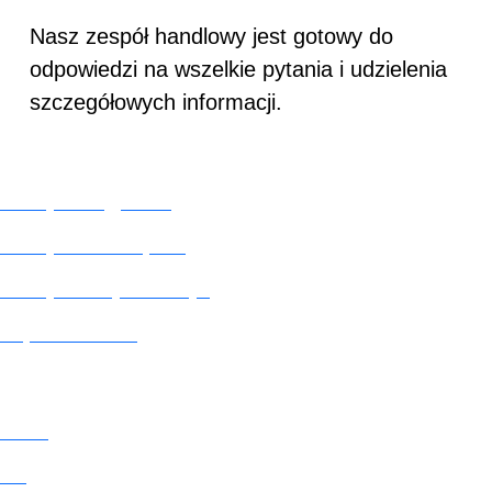
Nasz zespół handlowy jest gotowy do
odpowiedzi na wszelkie pytania i udzielenia
szczegółowych informacji.
PRODUKTY
Kabiny do ciągników
Kabiny do kombajnów
Kabiny do innych maszyn
Części zamienne
NAGLAK
O nas
Blog