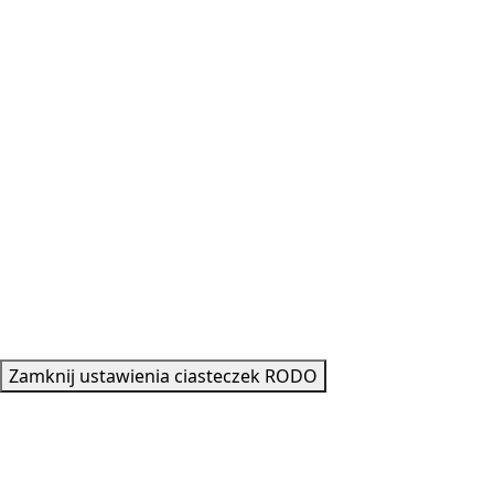
Copyright © 2021-2023 NꓥGLꓥK
Zamknij ustawienia ciasteczek RODO