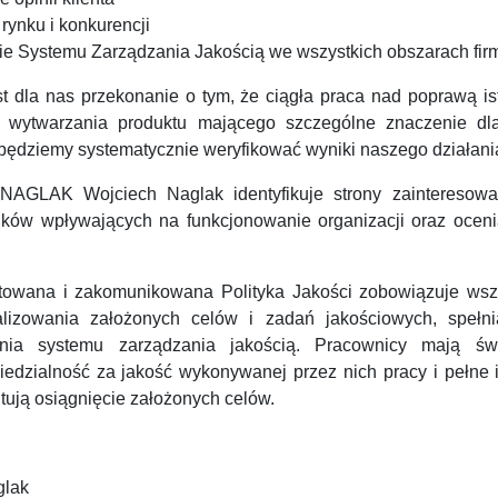
rynku i konkurencji
ie Systemu Zarządzania Jakością we wszystkich obszarach fir
 dla nas przekonanie o tym, że ciągła praca nad poprawą istn
wytwarzania produktu mającego szczególne znaczenie dla
będziemy systematycznie weryfikować wyniki naszego działani
AGLAK Wojciech Naglak identyfikuje strony zainteresowa
ików wpływających na funkcjonowanie organizacji oraz oceni
towana i zakomunikowana Polityka Jakości zobowiązuje wsz
lizowania założonych celów i zadań jakościowych, spełn
enia systemu zarządzania jakością. Pracownicy mają św
edzialność za jakość wykonywanej przez nich pracy i pełne i
ntują osiągnięcie założonych celów.
glak