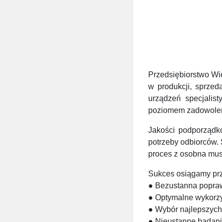
Przedsiębiorstwo Wi
w produkcji, sprze
urządzeń specjalist
poziomem zadowolenia
Jakości podporządko
potrzeby odbiorców
proces z osobna musi
Sukces osiągamy pr
● Bezustanna popraw
● Optymalne wykorz
● Wybór najlepszych
● Nieustanne badanie