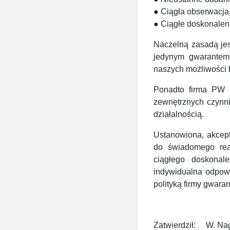
● Ciągła obserwacja 
● Ciągłe doskonalen
Naczelną zasadą jest
jedynym gwarantem 
naszych możliwości 
Ponadto firma PW N
zewnętrznych czynn
działalnością.
Ustanowiona, akcep
do świadomego rea
ciągłego doskonal
indywidualna odpowi
polityką firmy gwara
Zatwierdził: W. Na