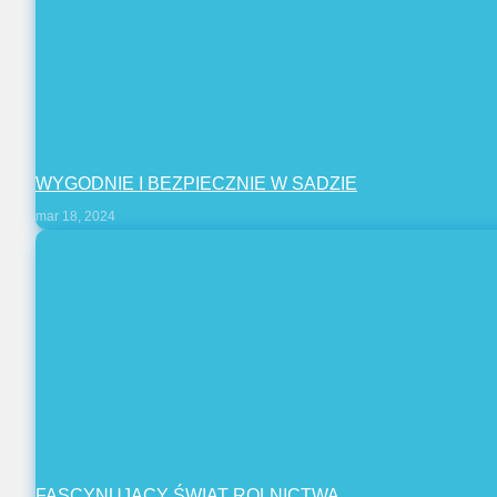
WYGODNIE I BEZPIECZNIE W SADZIE
mar 18, 2024
FASCYNUJĄCY ŚWIAT ROLNICTWA