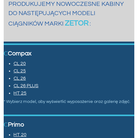
PRODUKUJEMY NOWOCZESNE KABINY
DO NASTĘPUJĄCYCH MODELI
ZETOR
CIĄGNIKÓW MARKI
:
Compax
CL 20
CL 25
CL 26
CL 26 PLUS
HT 25
* Wybierz model, aby wyświetlić wyposażenie oraz galerię zdjęć.
Primo
HT 20