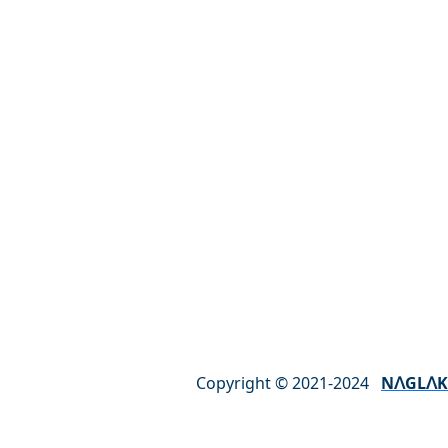
ul. Borecka 33a
63-720 Koźmin Wielkopolski
Polska
Poniedziałek – Piątek: 8.00 – 16.00
Sobota – Niedziela: NIECZYNNE
Copyright © 2021-2024
NꓥGLꓥK