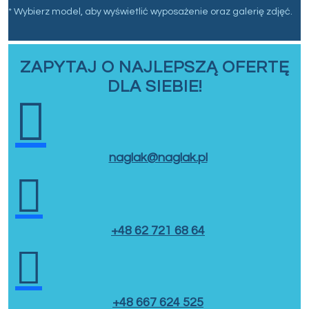
* Wybierz model, aby wyświetlić wyposażenie oraz galerię zdjęć.
ZAPYTAJ O NAJLEPSZĄ OFERTĘ
DLA SIEBIE!

naglak@naglak.pl

+48 62 721 68 64

+48 667 624 525