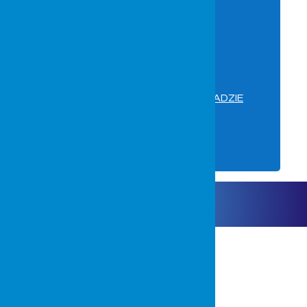
WYGODNIE I BEZPIECZNIE W SADZIE
« Starsze wpisy
O NAS