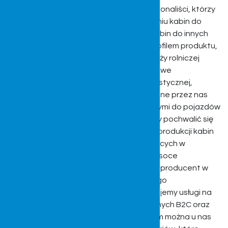
Naszą firmę tworzą doświadczeni profesjonaliści, którzy
specjalizują się w projektowaniu i tworzeniu kabin do
ciągników rolniczych, kombajnów oraz kabin do innych
pojazdów i maszyn. Poza przewodnim profilem produktu,
który dedykowany jest pod pojazdy branży rolniczej
produkujemy również kabiny znajdujące swe
zastosowanie w branży budowlanej, turystycznej,
komunalnej oraz ogrodniczej. Produkowane przez nas
kabiny są częściami zamiennymi pasującymi do pojazdów
marek znanych na całym świecie. Możemy pochwalić się
ponad 30-sto letnim doświadczeniem w produkcji kabin
ochronnych do pojazdów często pracujących w
najtrudniejszych warunkach oraz przy wysoce
wyspecjalizowanych czynnościach. Jako producent w
ramach bogatego zaplecza technicznego
przedsiębiorstwa poza produktami oferujemy usługi na
wielu poziomach dla klientów indywidualnych B2C oraz
stałych relacji biznesowych B2B. Poza tym można u nas