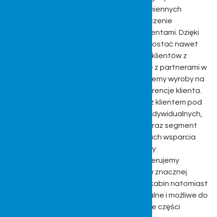
kabin pasujących do pojazdów wielu odmiennych
segmentów użytkowych mamy doświadczenie
współpracy z wieloma zróżnicowanymi klientami. Dzięki
zdobytemu doświadczeniu potrafimy sprostać nawet
najwyższym oczekiwaniom i standardom klientów z
całego świata. Współpracujemy obecnie z partnerami w
relacjach B2C, B2B, gdzie również realizujemy wyroby na
wyłączność pod określony projekt i preferencje klienta.
Nasza firma jest otwarta na współpracę z klientem pod
kątem szerokiej gamy usług, projektów indywidualnych,
czy wyrobów. Produkty w postaci kabin oraz segment
usługowy to jednak nie wszystko. W ramach wsparcia
długoterminowej eksploatacji, rozbudowy
funkcjonalności, napraw serwisowych oferujemy
wysokiej jakości części zamienne, które w znacznej
przewadze dedykowane są do naszych kabin natomiast
również w szerokim spektrum są uniwersalne i możliwe do
adaptacji na wiele innych pojazdów. Wiele części