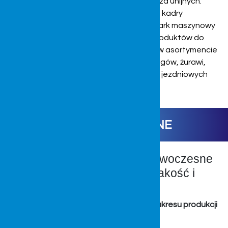
współpracujących w tym również tych poza unijnych.
Wysoka jakość produktu, doświadczenie kadry
przedsiębiorstwa oraz zaawansowany park maszynowy
szybko pozwoliły rozszerzyć kategorię produktów do
wyrobów poza branżą rolniczą. Obecnie w asortymencie
posiadamy kabiny przeznaczone do dźwigów, żurawi,
suwnic, pojazdów budowlanych, wózków jezdniowych
czy nawet wózków golfowych.
Czytaj dalej...
KABINY OCHRONNE
Tradycyjne rozwiązania, nowoczesne
wykonanie, innowacja, jakość i
bezpieczeństwo
Szeroki zakres profesjonalnych usług z zakresu produkcji
kabin