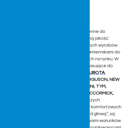
Kabiny do ciągników
Przede wszystkim tworzymy kabiny zamienne do
ciągników rolniczych. Dostarczamy wysoką jakość
wykonania i precyzje w ramach oferowanych wyrobów.
Produkujemy kabiny ochronne będące zamiennikami do
najpopularniejszych ciągników dostępnych na rynku. W
naszej ofercie znaleźć można produkty pasujące do
pojazdów marek:
URSUS
,
JOHN DEERE
,
KUBOTA
,
LAMBORGHINI
,
DEUTZ FAHR
,
MASSEY FERGUSON, NEW
HOLLAND, SAME, BRANSON, LAMBORGHINI, TYM,
HURLIMANN, BELARUS, LANDINI, SOLIS, MCCORMICK,
YAMAHA WMS.
Kabiny do ciągników rolniczych
zapewniają rolnikom bezpieczną pracę w komfortowych
warunkach. Mając przysłowiowy „dach nad głową”, są
zabezpieczeni przed negatywnymi wpływami warunków
atmosferycznych, niebezpieczeństwami napływającymi