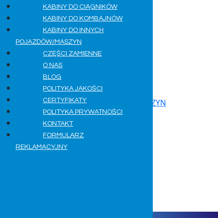
KABINY DO CIĄGNIKÓW
KABINY DO KOMBAJNÓW
KABINY DO INNYCH
POJAZDÓW/MASZYN
CZĘŚCI ZAMIENNE
O NAS
KABINY
BLOG
KABINY DO CIĄGNIKÓW
POLITYKA JAKOŚCI
KABINY DO KOMBAJNÓW
CERTYFIKATY
KABINY DO INNYCH POJAZDÓW/MASZYN
POLITYKA PRYWATNOŚCI
CZĘŚCI ZAMIENNE
O NAS
BLOG
KONTAKT
KONTAKT
FORMULARZ REKLAMACYJNY
FORMULARZ
REKLAMACYJNY
Obserwuj
Obserwuj
Obserwuj