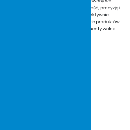
zamiennych stanowi asortyment produkowany we
własnym zakresie. W trosce o wysoką jakość, precyzję i
użytkowość części są projektowane, selektywnie
dobierane i wdrażane zarówno do naszych produktów
jak i do oferty sprzedażowej jako komponenty wolne.