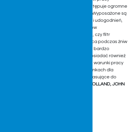
podczas gorących, letnich dni, gdzie występuje ogromne
zapylenie i bardzo wysokie temperatury. Wyposażone są
one w wiele technologicznych rozwiązań i udogodnień,
między innymi posiadają system nawiewów
wentylacyjnych, rolety przeciwsłoneczne, czy filtr
oczyszczania powietrza. Dzięki temu praca podczas żniw
jest o wiele bardziej przyjazna, a przy tym bardzo
komfortowa i skuteczna. Kabiny mogą posiadać również
klimatyzację, co zdecydowanie odmienia warunki pracy
w tych najgorszych i niekorzystnych warunkach dla
operatora. Oferujemy kabiny ochronne pasujące do
kombajnów marek
BIZON
,
CLAAS
,
NEW HOLLAND, JOHN
DEERE, FENDT, MASSEY FERGUSON.