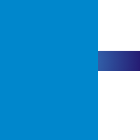
USŁUGI
Śrutowanie