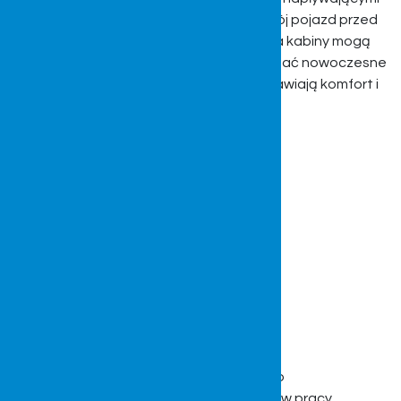
z otoczenia oraz dodatkowo chronią swój pojazd przed
kradzieżą. W zależności od decyzji klienta kabiny mogą
być bardzo bogato wyposażone i posiadać nowoczesne
rozwiązania technologiczne, które poprawiają komfort i
wygodę pracy.
Kabiny do kombajnów
Produkujemy również kabiny zamienne do
kombajnów. Niewątpliwie pomagają one w pracy