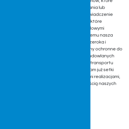
znaleźć wiele części zamiennych, akcesoriów, które
mogą przydać się do naprawy, serwisowania lub
doposażenia pojazdów. Wieloletnie doświadczenie
pozwoliło nam nawiązać liczne kontakty, które
zaowocowały współpracą z międzynarodowymi
przedsiębiorstwami i koncernami. Dzięki temu nasza
oferta usług i produktów jest niezwykle szeroka i
zróżnicowana. Produkujemy również kabiny ochronne do
dźwigów, żurawi wieżowych, pojazdów budowlanych
typu minikoparki, wózków elektrycznych transportu
osobowego czy bagażowego. Zaufało nam już setki
klientów, którzy cieszą się profesjonalnymi realizacjami,
indywidualnym podejściem i wysoką jakością naszych
produktów oraz świadczonych usług.