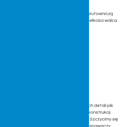
Dysponujemy nowoczesną komorą śrutowniczą
pozwalającą oczyszczać detale do wielkości walca
wymiarów 2000x2200mm
Spawanie
Świadczymy usługi spawania prostych detali jak
również wysoce skomplikowanych konstrukcji
stalowych z tak zwanej blachy czarnej. Szczycimy się
wysokim doświadczeniem naszych spawaczy