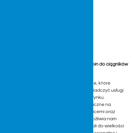
Nowoczesne rozwiązania w produkcji kabin do ciągników
i maszyn
Posiadamy bogato wyposażone zaplecze, które
pozwala nam realizować wyroby oraz świadczyć usługi
dostosowane do dzisiejszych wymagań rynku.
Posiadamy nowoczesne zaplecze techniczne na
wydziale ślusarni, lakierni, laminatów, tapicerni oraz
montażu. Nasza komora śrutownicza umożliwia nam
śrutowanie i dokładne oczyszczanie detali do wielkości