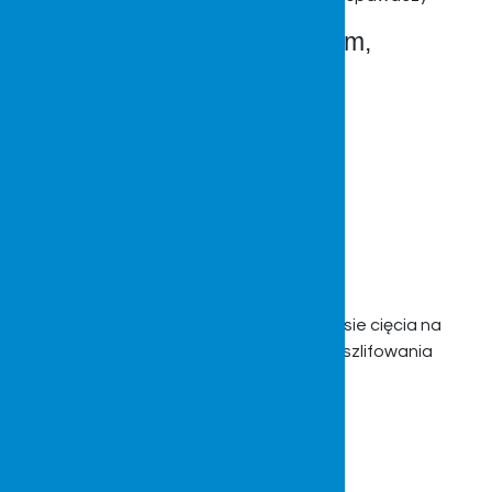
Obróbka skrawaniem,
cięcie, gięcie
Umożliwiamy realizację usług w zakresie cięcia na
wypalarkach 2D, gięcia, skrawania, szlifowania
Lakierowanie,
laminowanie