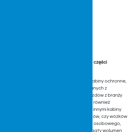
Kabiny do innych maszyn i pojazdów oraz części
zamienne
Dla naszych klientów tworzymy również kabiny ochronne,
które używane są w pojazdach niezwiązanych z
rolnictwem. Często jest to segment pojazdów z branży
budowlanej, komunalnej, ogrodniczej, jak również
turystycznej. W ofercie znajdą się między innymi kabiny
do żurawi wieżowych, minikoparek, dźwigów, czy wózków
typu golfowe (elektrycznych), transportu osobowego,
czy bagażu. Dzięki temu iż posiadamy bogaty wolumen