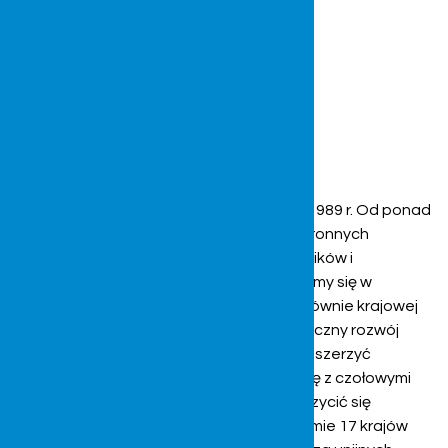
Firma NAGLAK powstała w październiku 1989 r. Od ponad
30 lat zajmujemy się produkcją kabin ochronnych
pojazdów rolniczych w tym głównie ciągników i
kombajnów. Początkowo specjalizowaliśmy się w
produkcji kabin do pojazdów produkcji głównie krajowej
natomiast potrzeby klientów jak i dynamiczny rozwój
przedsiębiorstwa pozwoliły znacząco rozszerzyć
asortyment nawiązując ścisłą współpracę z czołowymi
producentami światowych marek. Poszczycić się
możemy zasięgiem produktu aż na poziomie 17 krajów