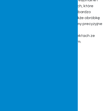
walca 2000x2200mm. Gwarantujemy profesjonalne i
precyzyjne wykonanie usług spawalniczych, które
obejmują zarówno proste realizacje, jak i bardzo
skomplikowane projekty. Zapewniamy także obróbkę
metali na wypalarce 2D. Do tego oferujemy precyzyjne
lakierowanie i laminowanie w specjalnie
przystosowanych do tego typu prac obiektach ze
specjalistycznie wyposażonym zapleczem.