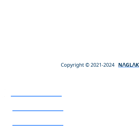
ul. Borecka 33a
63-720 Koźmin Wielkopolski
Polska
Poniedziałek – Piątek: 8.00 – 16.00
Sobota – Niedziela: NIECZYNNE
Copyright © 2021-2024
NꓥGLꓥK
+48 667 624 525
+48 62 721 68 64
+48 62 721 02 13
naglak@naglak.pl