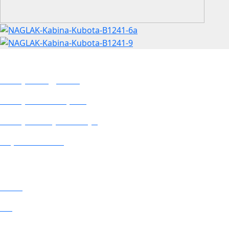
PRODUKTY
Kabiny do ciągników
Kabiny do kombajnów
Kabiny do innych maszyn
Części zamienne
NAGLAK
O nas
Blog
Polityka jakości