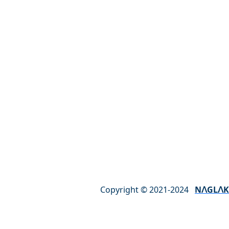
ul. Borecka 33a
63-720 Koźmin Wielkopolski
Polska
Poniedziałek – Piątek: 8.00 – 16.00
Sobota – Niedziela: NIECZYNNE
Copyright © 2021-2024
NꓥGLꓥK