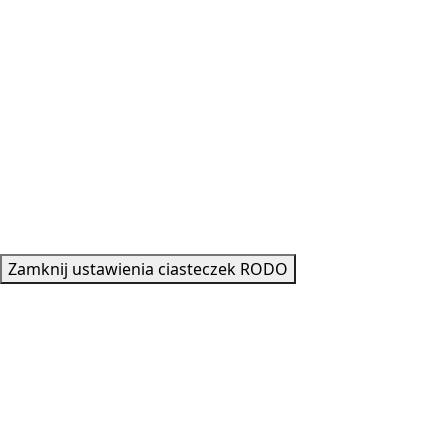
Copyright © 2021-2023 NꓥGLꓥK
Zamknij ustawienia ciasteczek RODO